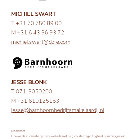
MICHIEL SWART
T +31 70 750 89 00
M
+31 6 43 36 93 72
michiel.swart@cbre.com
JESSE BLONK
T 071-3050200
M
+31 610125163
jesse@barnhoornbedrijfsmakelaardij.nl
Disclaimer
Hoewel de informatie op deze website met de grootste zorgvuldigheid is samengesteld,